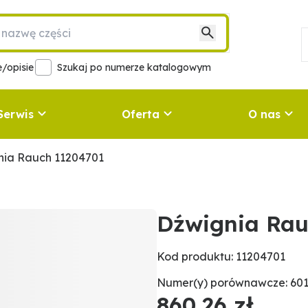
/opisie
Szukaj po numerze katalogowym
Serwis
Oferta
O nas
nia Rauch 11204701
Dźwignia Rau
Kod produktu: 11204701
Numer(y) porównawcze: 601
860,26 zł