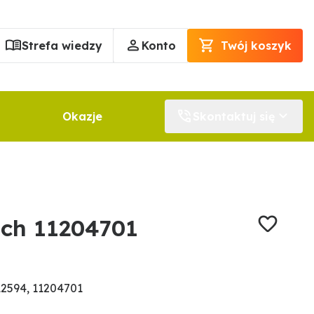
Strefa wiedzy
Konto
Twój koszyk
Okazje
Skontaktuj się
ch 11204701
2594, 11204701