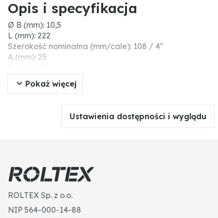
Opis i specyfikacja
Ø B (mm): 10,5
L (mm): 222
Szerokość nominalna (mm/cale): 108 / 4"
A (mm): 25
E (mm): 25
pasuje do: System Perrot
Pokaż więcej
B (mm): 25
Ø C (mm): 14,5
D (mm): 2
Ustawienia dostępności i wyglądu
ROLTEX Sp. z o.o.
NIP 564-000-14-88