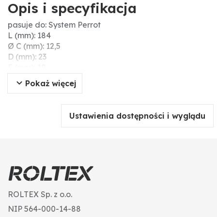
Opis i specyfikacja
pasuje do: System Perrot
L (mm): 184
Ø C (mm): 12,5
D (mm): 23
E (mm): 19
A (mm): 23
Pokaż więcej
B (mm): 19
Ø B (mm): 9
Szerokość nominalna (mm/cale): 70 / 2 1/2"
Ustawienia dostępności i wyglądu
ROLTEX Sp. z o.o.
NIP 564-000-14-88