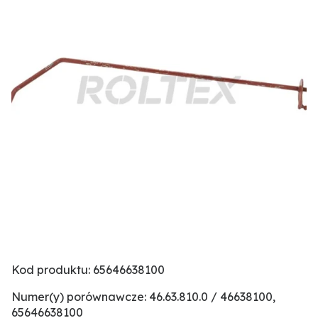
Kod produktu: 65646638100
Numer(y) porównawcze: 46.63.810.0 / 46638100,
65646638100