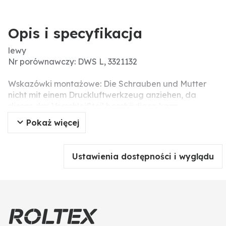
Opis i specyfikacja
lewy
Nr porównawczy: DWS L, 3321132
Wskazówki montażowe: Die Schrauben und Mutter
nicht mit einem Druckluftwerkzeug anziehen, da
dieses das Verschleißteil beschädigen kann
(Spannungsrisse).
Pokaż więcej
Pasujące śruby: 2 x 1801234KV
Ustawienia dostępności i wyglądu