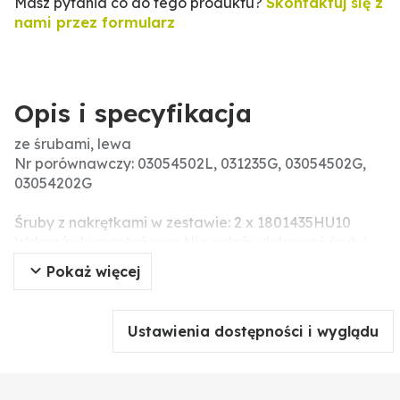
Masz pytania co do tego produktu?
Skontaktuj się z
nami przez formularz
Opis i specyfikacja
ze śrubami, lewa
Nr porównawczy: 03054502L, 031235G, 03054502G,
03054202G
Śruby z nakrętkami w zestawie: 2 x 1801435HU10
Wskazówki montażowe: Nie należy dokręcać śrub i
nakrętek za pomocą narzędzi pneumatycznych,
Pokaż więcej
ponieważ może to prowadzić do uszkodzenia części
roboczej (pęknięcia naprężeniowe).
Ustawienia dostępności i wyglądu