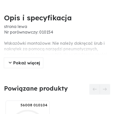
Opis i specyfikacja
strona lewa
Nr porównawczy: 010154
Wskazówki montażowe: Nie należy dokręcać śrub i
nakrętek za pomocą narzędzi pneumatycznych,
ponieważ może to prowadzić do uszkodzenia części
roboczej (pęknięcia naprężeniowe).
Pokaż więcej
Powiązane produkty
56008 010104