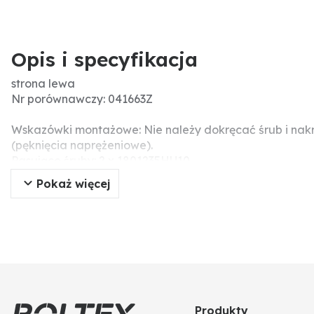
Opis i specyfikacja
strona lewa
Nr porównawczy: 041663Z
Wskazówki montażowe: Nie należy dokręcać śrub i nak
(pęknięcia naprężeniowe).
Pasujące śruby: 2 x 1801235HU10
Pokaż więcej
Produkty