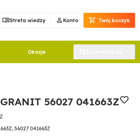
Strefa wiedzy
Konto
Twój koszyk
Okazje
Skontaktuj się
y GRANIT 56027 041663Z
3Z
663Z, 56027 041663Z