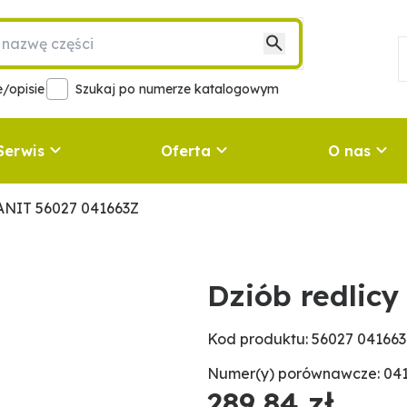
/opisie
Szukaj po numerze katalogowym
Serwis
Oferta
O nas
RANIT 56027 041663Z
Dziób redlic
Kod produktu: 56027 04166
Numer(y) porównawcze: 041
289,84 zł