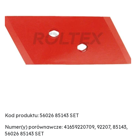
Kod produktu: 56026 85143 SET
Numer(y) porównawcze: 41659220709, 92207, 85143,
56026 85143 SET