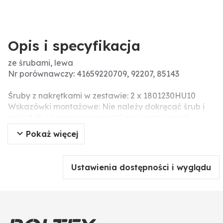
Opis i specyfikacja
ze śrubami, lewa
Nr porównawczy: 41659220709, 92207, 85143
Śruby z nakrętkami w zestawie: 2 x 1801230HU10
Wskazówki montażowe: Nie należy dokręcać śrub i
nakrętek za pomocą narzędzi pneumatycznych,
ponieważ może to prowadzić do uszkodzenia części
Pokaż więcej
roboczej (pęknięcia naprężeniowe).
Ustawienia dostępności i wyglądu