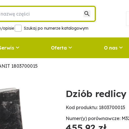
/opisie
Szukaj po numerze katalogowym
Serwis
Oferta
O nas
RANIT 1803700015
Dziób redlic
Kod produktu: 1803700015
Numer(y) porównawcze: M3
455,92 zł