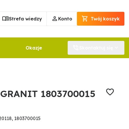
Strefa wiedzy
Konto
Twój koszyk
Okazje
Skontaktuj się
y GRANIT 1803700015
20118, 1803700015