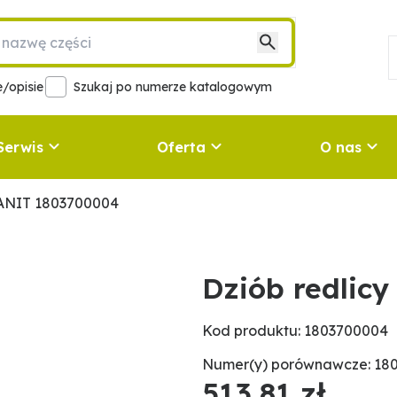
/opisie
Szukaj po numerze katalogowym
Serwis
Oferta
O nas
RANIT 1803700004
Dziób redlic
Kod produktu: 1803700004
Numer(y) porównawcze: 18
513,81 zł