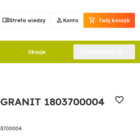
Strefa wiedzy
Konto
Twój koszyk
Okazje
Skontaktuj się
y GRANIT 1803700004
03700004