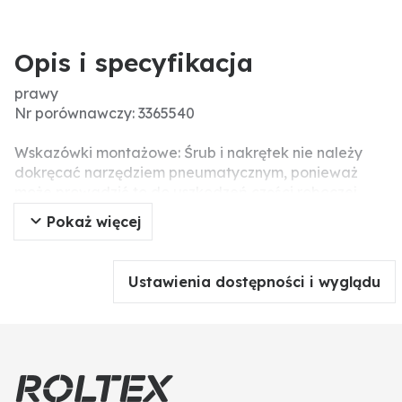
Opis i specyfikacja
prawy
Nr porównawczy: 3365540
Wskazówki montażowe: Śrub i nakrętek nie należy
dokręcać narzędziem pneumatycznym, ponieważ
może prowadzić to do uszkodzeń części roboczej
(pęknięcia związane z napięciem).
Pokaż więcej
Wersja: S2W
Ustawienia dostępności i wyglądu