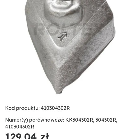
Kod produktu: 410304302R
Numer(y) porównawcze: KK304302R, 304302R,
410304302R
129,04 zł