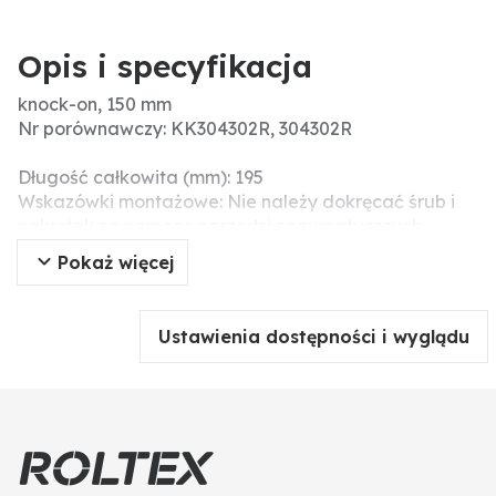
Opis i specyfikacja
knock-on, 150 mm
Nr porównawczy: KK304302R, 304302R
Długość całkowita (mm): 195
Wskazówki montażowe: Nie należy dokręcać śrub i
nakrętek za pomocą narzędzi pneumatycznych,
ponieważ może to prowadzić do uszkodzenia części
Pokaż więcej
roboczej (pęknięcia naprężeniowe).
Wymiary dł. x sz. x wys. (mm): 195 x 168 x 35
Ustawienia dostępności i wyglądu