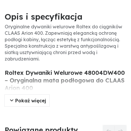
Opis i specyfikacja
Oryginalne dywaniki welurowe Roltex do ciągników
CLAAS Arion 400. Zapewniają elegancką ochronę
podłogi kabiny, łącząc estetykę z funkcjonalnością.
Specjalna konstrukcja z warstwą antypoślizgową i
siatką usztywniającą chroni przed wodą i
zabrudzeniami.
Roltex Dywaniki Welurowe 48004DW400
– Oryginalna mata podłogowa do CLAAS
Arion 400
Pokaż więcej
Oryginalne dywaniki welurowe Roltex to
dedykowane akcesorium do ciągników CLAAS serii
Arion 400. Wykonane z wysokiej jakości materiałów,
zapewniają nie tylko ochronę podłogi, ale również
estetyczny wygląd wnętrza. Specjalna konstrukcja z
Powiązane produkty