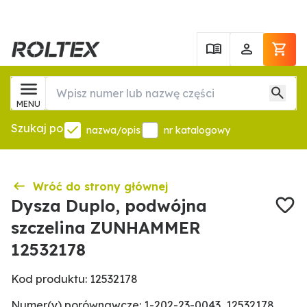
MENU
Szukaj po
nazwa/opis
nr katalogowy
Wróć do strony głównej
Dysza Duplo, podwójna
szczelina ZUNHAMMER
12532178
Kod produktu: 12532178
Numer(y) porównawcze: 1-202-23-0043, 12532178