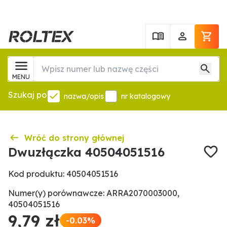
MENU
Szukaj po
nazwa/opis
nr katalogowy
Wróć do strony głównej
Dwuzłączka 40504051516
Kod produktu: 40504051516
Numer(y) porównawcze: ARRA2070003000,
40504051516
9,79 zł
-0.03%