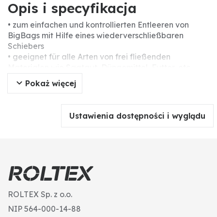
Opis i specyfikacja
• zum einfachen und kontrollierten Entleeren von
BigBags mit Hilfe eines wiederverschließbaren
Schiebers
• geeignet für alle Arten von frei fließenden
Materialen wie Saatgut, Düngemittel, Futter, etc.
• nicht gebrauchtes Material verbleibt im BigBag,
Pokaż więcej
somit keinerlei Verschwendung
• kann sekundenschnell an leere oder bereits befüllte
Säcke montiert werden - die integrierten Klingen
Ustawienia dostępności i wyglądu
schneiden das Loch beim Eindrehen selbst in den
BigBag
• äußerst robust und wiederverwendbar
ROLTEX Sp. z o.o.
NIP 564-000-14-88