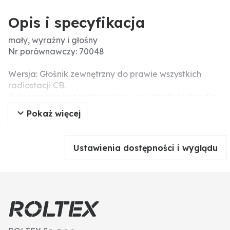
Opis i specyfikacja
mały, wyraźny i głośny
Nr porównawczy: 70048
Wersja: Głośnik zewnętrzny do prawie wszystkich
radiostacji CB.
Odtwarzanie jest zoptymalizowane do obsługi radia.
Kompaktowa i wytrzymała konstrukcja z obrotowym
Pokaż więcej
wspornikiem montażowym.
Obciążalność 5 W, 8 omów.
Kwalifikacja: Ochrona środowiska i bezpieczeństwo
Ustawienia dostępności i wyglądu
(wcześniej De-minimis)