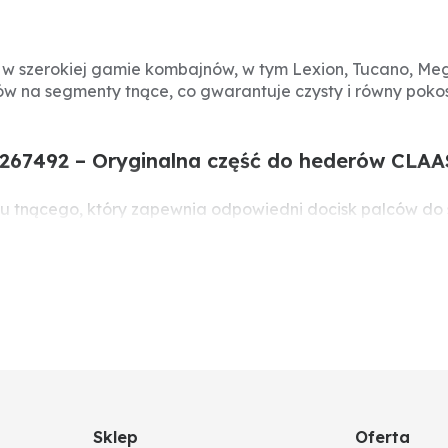
 w szerokiej gamie kombajnów, w tym Lexion, Tucano, Me
 na segmenty tnące, co gwarantuje czysty i równy pokos
267492 – Oryginalna część do hederów CLAA
u tnącego, który zapewnia odpowiedni docisk palców do
iarna i uszkodzenia łanu. Stosowany w większości hederów 
no, Mega, Medion, Dominator, Avero, Commandor, Sunspe
Sklep
Oferta