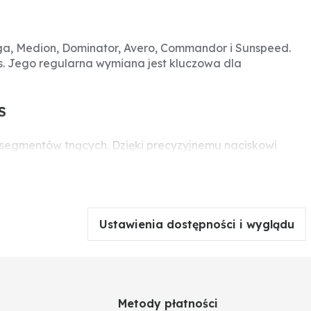
ga, Medion, Dominator, Avero, Commandor i Sunspeed.
. Jego regularna wymiana jest kluczowa dla
S
 segmentów tnących. Dzięki precyzyjnemu naciskowi
CLAAS, jest niezbędny do utrzymania wysokiej wydajności
Ustawienia dostępności i wyglądu
ed i inne)
Metody płatności