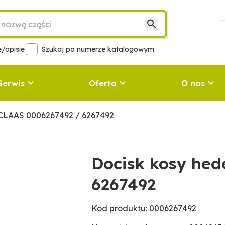
/opisie
Szukaj po numerze katalogowym
Serwis
Oferta
O nas
 CLAAS 0006267492 / 6267492
Docisk kosy hed
6267492
Kod produktu: 0006267492