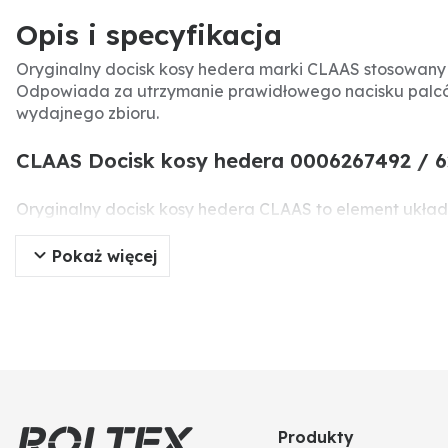
Opis i specyfikacja
Oryginalny docisk kosy hedera marki CLAAS stosowany
Odpowiada za utrzymanie prawidłowego nacisku palców
wydajnego zbioru.
CLAAS Docisk kosy hedera 0006267492 / 6
Oryginalny docisk kosy hedera CLAAS to element układ
umożliwia czyste cięcie roślin, minimalizując straty z
kombajnu.
Pokaż więcej
Specyfikacja produktu
Producent:
CLAAS
Typ części:
Docisk kosy
Numer części:
0006267492
Numery porównawcze:
0006267492, 6267492
Zastosowanie:
Hedery kombajnów CLAAS (Lexion, Tuca
Produkty