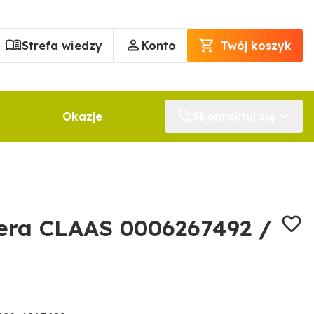
Strefa wiedzy
Konto
Twój koszyk
Okazje
Skontaktuj się
era CLAAS 0006267492 /