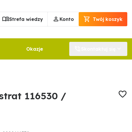
Strefa wiedzy
Konto
Twój koszyk
Okazje
Skontaktuj się
strat 116530 /