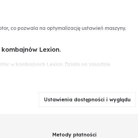
rotor, co pozwala na optymalizację ustawień maszyny.
o kombajnów Lexion.
rotor w kombajnach Lexion. Działa na zasadzie
okładne monitorowanie strat, co pozwala na szybką
Ustawienia dostępności i wyglądu
Metody płatności