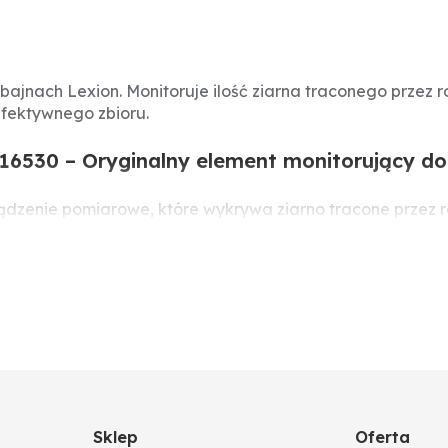
bajnach Lexion. Monitoruje ilość ziarna traconego przez 
efektywnego zbioru.
116530 – Oryginalny element monitorujący d
rządzenie pomiarowe, które wykrywa ziarno tracone przez 
generując sygnał elektryczny. Sprawny czujnik zapewnia d
Sklep
Oferta