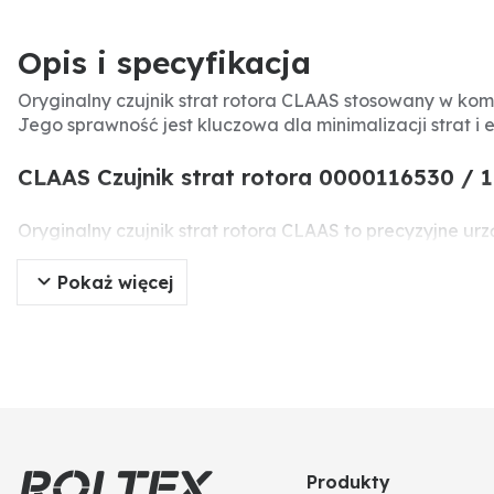
Opis i specyfikacja
Oryginalny czujnik strat rotora CLAAS stosowany w kom
Jego sprawność jest kluczowa dla minimalizacji strat i 
CLAAS Czujnik strat rotora 0000116530 / 
Oryginalny czujnik strat rotora CLAAS to precyzyjne u
rejestracji uderzeń ziarna w płytkę piezoelektryczną, 
korektę parametrów i zwiększenie wydajności zbioru.
Pokaż więcej
Specyfikacja produktu
Producent:
CLAAS
Typ części:
Czujnik strat
Numer części:
0000116530
Numery porównawcze:
0000116530, 116530
Zastosowanie:
Kombajny CLAAS Lexion
Produkty