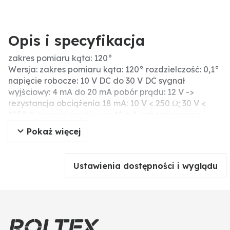
Opis i specyfikacja
zakres pomiaru kąta: 120°
Wersja: zakres pomiaru kąta: 120° rozdzielczość: 0,1°
napięcie robocze: 10 V DC do 30 V DC sygnał
wyjściowy: 4 mA do 20 mA pobór prądu: 12 V ->
rezystancja obciążenia 18 mA: 10 V < 250 Ω; 30 V <
1250 Ω pozycja środkowa: 12 mA zabezpieczenie
przed zmianą biegunowości: tak, czas opóźnienia
Pokaż więcej
sygnału wyjściowego: 3 ms zakres temperatury:
-40°C do +85°C klasa ochrony: IP67 dźwignia
obsługi: nie, wałek: standardowy, łożyskowanie:
Ustawienia dostępności i wyglądu
łożysko kulkowe, przyłącze: AMP-Super-Seal, 3-pin.