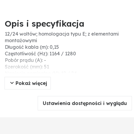
Opis i specyfikacja
12/24 woltów; homologacja typu E; z elementami
montażowymi
Długość kabla (m): 0,15
Częstotliwość (Hz): 1164 / 1280
Pobór prądu (A): -
Szerokość (mm): 51
Napięcie nominalne (V): 12 / 24
Certyfikat: homologacja typu E
Pokaż więcej
Natężenie dźwięku (dB): 94
Przyłącze: płaska obudowa wtyczki
Obudowa: z tworzywa sztucznego, kolor czarny
Ustawienia dostępności i wyglądu