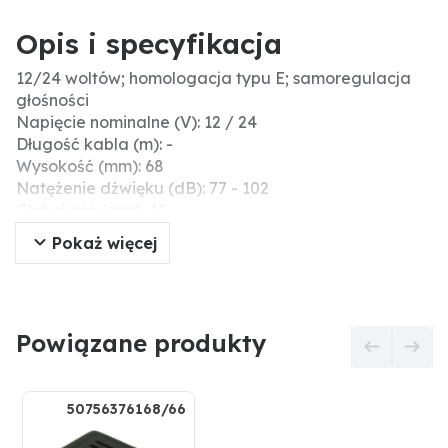
Opis i specyfikacja
12/24 woltów; homologacja typu E; samoregulacja
głośności
Napięcie nominalne (V): 12 / 24
Długość kabla (m): -
Wysokość (mm): 68
Natężenie dźwięku (dB): 77 - 102
Głębokość (mm): 41
Szerokość (mm): 102
Pokaż więcej
Stopień ochrony: IP65
Częstotliwość (Hz): 1300
Przyłącze: styki śrubowe
Wersja: 12 / 24 V
Powiązane produkty
Głośność: 77–102 dB (samoczynna regulacja)
Homologacja typu E
Przyłącze gwintowane
Obudowa: z tworzywa sztucznego, kolor czarny
50756376168/66