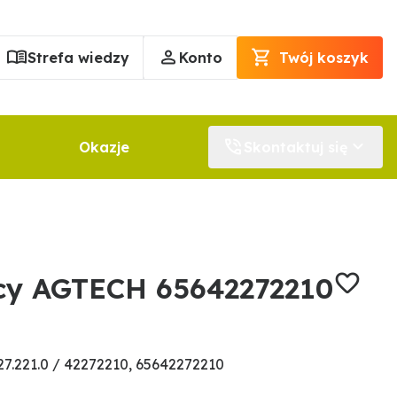
Strefa wiedzy
Konto
Twój koszyk
Okazje
Skontaktuj się
cy AGTECH 65642272210
7.221.0 / 42272210, 65642272210