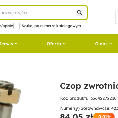
/opisie
Szukaj po numerze katalogowym
Serwis
Oferta
O nas
Czop zwrotni
Kod produktu: 65642272210
Numer(y) porównawcze: 42.2
84,05 zł
-0.01%