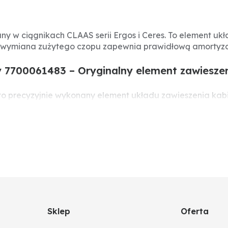
y w ciągnikach CLAAS serii Ergos i Ceres. To element uk
 wymiana zużytego czopu zapewnia prawidłową amortyzac
7700061483 – Oryginalny element zawieszeni
o precyzyjnie wykonany element układu zawieszenia kabi
ratora. Jego sprawność ma kluczowe znaczenie dla bezpi
Sklep
Oferta