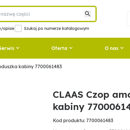
/opisie
Szukaj po numerze katalogowym
Serwis
Oferta
O nas
oduszka kabiny 7700061483
CLAAS Czop amo
kabiny 7700061
Kod produktu: 7700061483