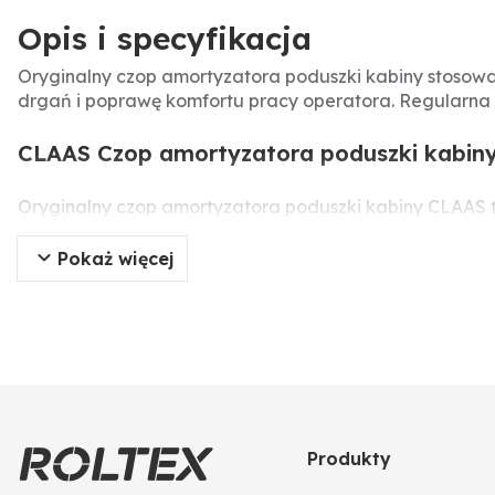
Opis i specyfikacja
Oryginalny czop amortyzatora poduszki kabiny stosowan
drgań i poprawę komfortu pracy operatora. Regularna
CLAAS Czop amortyzatora poduszki kabiny 
Oryginalny czop amortyzatora poduszki kabiny CLAAS t
drgań i wstrząsów, zapewniając komfortową pracę ope
eksploatacji maszyny.
Pokaż więcej
Specyfikacja produktu
Producent:
CLAAS
Typ części:
Oryginalna część
Numer części:
7700061483
Numery porównawcze:
7700061483
Zastosowanie:
Ciągniki CLAAS Ergos, Ceres
Produkty