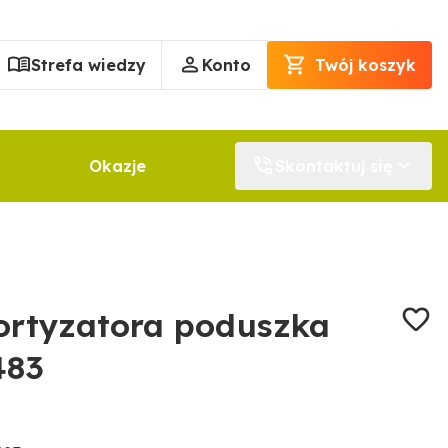
Strefa wiedzy
Konto
Twój koszyk
Okazje
Skontaktuj się
rtyzatora poduszka
483