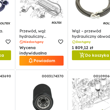
a.
Przewód, wąż
Wąż – przewód
hydrauliczny
hydrauliczny obwo
dodatkowego obwodu
sterowania 6030.
Niedostępny
Dostępny
sterowania
0013032510 / 13032
Wycena
1 809,12 zł
zewnętrznego.
indywidualna
ka
Do koszyka
Ładowarka
Powiadom
teleskopowa
0013020080 /
13020080
43690
0003174370
0010906