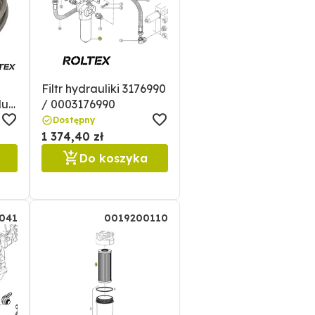
Filtr hydrauliki 3176990
du
/ 0003176990
Dostępny
510
1 374,40 zł
Do koszyka
041
0019200110