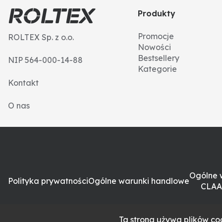
Produkty
Promocje
ROLTEX Sp. z o.o.
Nowości
Bestsellery
NIP 564-000-14-88
Kategorie
Kontakt
O nas
Ogólne 
Polityka prywatności
Ogólne warunki handlowe
CLAA
Ta strona używa plików coo