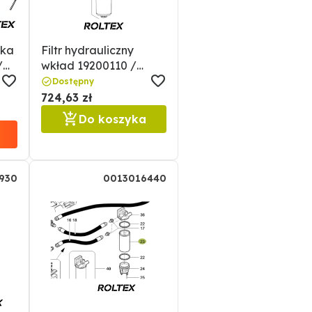
łka
Filtr hydrauliczny
/
wkład 19200110 /
0019200110
Dostępny
724,63 zł
Do koszyka
930
0013016440