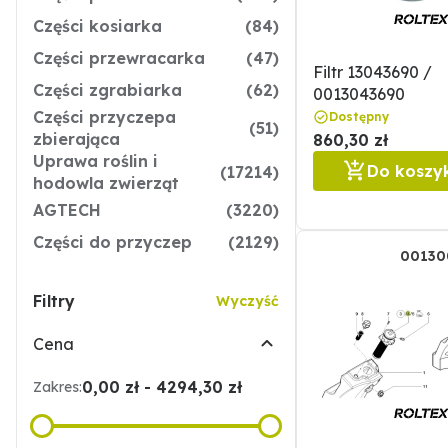
Części kosiarka
(84)
Części przewracarka
(47)
Filtr 13043690 /
Części zgrabiarka
(62)
0013043690
Części przyczepa
Dostępny
(51)
zbierająca
860,30 zł
Uprawa roślin i
Do koszy
(17214)
hodowla zwierząt
AGTECH
(3220)
Części do przyczep
(2129)
00130
Filtry
Wyczyść
Cena
0,00 zł - 4294,30 zł
Zakres: