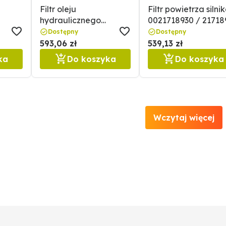
Filtr oleju
Filtr powietrza silni
hydraulicznego
0021718930 / 21718
19200140 /
Dostępny
Dostępny
0019200140
593,06 zł
539,13 zł
ka
Do koszyka
Do koszyka
Wczytaj więcej