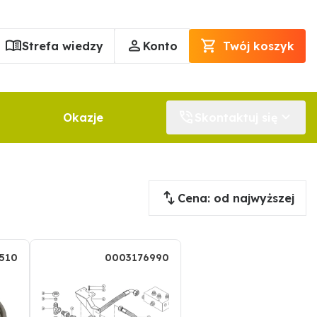
Strefa wiedzy
Konto
Twój koszyk
Okazje
Skontaktuj się
Cena: od najwyższej
510
0003176990