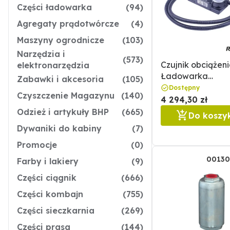
Części ładowarka
(94)
Agregaty prądotwórcze
(4)
Maszyny ogrodnicze
(103)
Narzędzia i
(573)
Czujnik obciążeni
elektronarzędzia
Ładowarka
Zabawki i akcesoria
(105)
teleskopowa
Dostępny
Czyszczenie Magazynu
(140)
0013055970 /
4 294,30 zł
13055970
Odzież i artykuły BHP
(665)
Do koszy
Dywaniki do kabiny
(7)
Promocje
(0)
00130
Farby i lakiery
(9)
Części ciągnik
(666)
Części kombajn
(755)
Części sieczkarnia
(269)
Części prasa
(144)