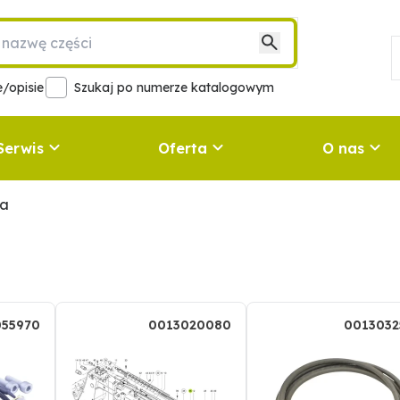
/opisie
Szukaj po numerze katalogowym
Serwis
Oferta
O nas
ka
055970
0013020080
0013032