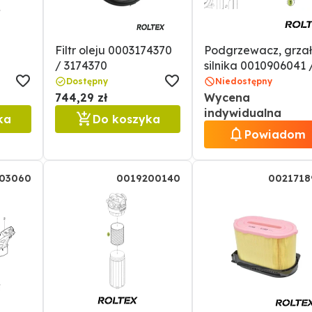
Filtr oleju 0003174370
Podgrzewacz, grza
/ 3174370
silnika 0010906041 
10906041
Dostępny
Niedostępny
744,29 zł
Wycena
indywidualna
ka
Do koszyka
Powiadom
03060
0019200140
0021718