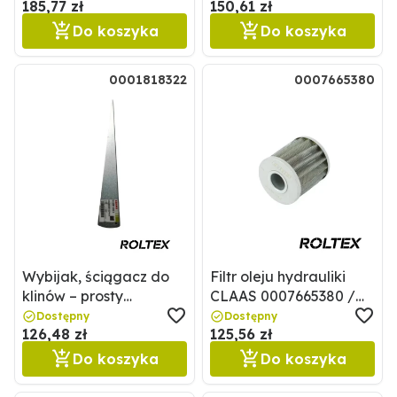
185,77 zł
150,61 zł
Do koszyka
Do koszyka
0001818322
0007665380
Wybijak, ściągacz do
Filtr oleju hydrauliki
klinów – prosty
CLAAS 0007665380 /
0001818322 / 1818322
7665380
Dostępny
Dostępny
126,48 zł
125,56 zł
Do koszyka
Do koszyka