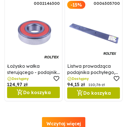
0002146300
0006305700
-15%
Łożysko wałka
Listwa prowadząca
sterującego - podajnik
podajnika pochyłego,
pochyły 0002146300 /
kanału wciągającego
Dostępny
Dostępny
124,97 zł
94,15 zł
2146300
0006305700 / 6305700
110,76 zł
Do koszyka
Do koszyka
Wczytaj więcej