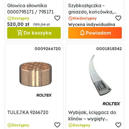
Głowica siłownika
Szybkozłączka -
0000795171 / 795171
gniazdo, końcówka,
złączka hydrauliczna
Dostępny
Niedostępny
520,00 zł
BG3-10L 0007387840 /
789,54 zł
Wycena indywidualna
7387840
Do koszyka
Powiadom
0009266720
0001818342
TULEJKA 9266720
Wybijak, ściągacz do
klinów – wygięty
0001818342 / 1818342
Dostępny
Dostępny