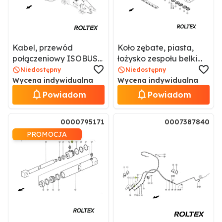
Kabel, przewód
Koło zębate, piasta,
połączeniowy ISOBUS
łożysko zespołu belki
0009230031 / 9230031
tnącej 0013211000 /
Niedostępny
Niedostępny
13211000
Wycena indywidualna
Wycena indywidualna
Powiadom
Powiadom
0000795171
0007387840
PROMOCJA