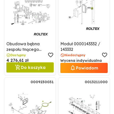
Obudowa bębna
Moduł 0000143332 /
zespołu tnącego
143332
kosiarki dyskowej
Dostępny
Niedostępny
4 276,61 zł
0009385941 / 9385941
Wycena indywidualna
Do koszyka
Powiadom
0009230031
0013211000