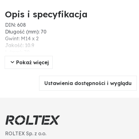
Opis i specyfikacja
DIN: 608
Długość (mm): 70
Gwint: M14 x 2
Jakość: 10.9
L (mm): 70
Ø łba (mm): 28
Pokaż więcej
Kształt łba: Okrągły z kwadratowym
Ustawienia dostępności i wyglądu
ROLTEX Sp. z o.o.