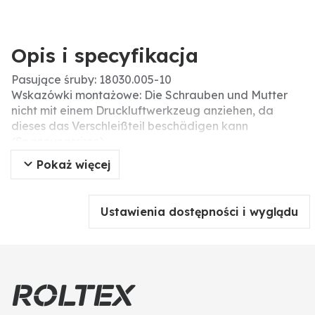
Opis i specyfikacja
Pasujące śruby: 18030.005-10
Wskazówki montażowe: Die Schrauben und Mutter
nicht mit einem Druckluftwerkzeug anziehen, da
dieses das Verschleißteil beschädigen kann
(Spannungsrisse).
Rozstaw otworów (mm): 40
Pokaż więcej
Długość (mm): 172
Szerokość robocza (mm): 70
Liczba otworów: 2
Ustawienia dostępności i wyglądu
Grubość (mm): 6