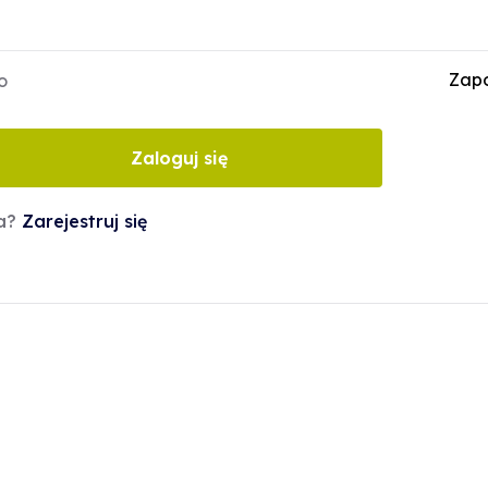
Zapo
o
Zaloguj się
ta?
Zarejestruj się