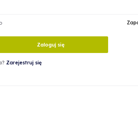
Zapo
o
Zaloguj się
ta?
Zarejestruj się