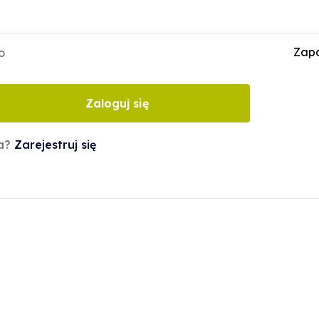
Zapo
o
Zaloguj się
ta?
Zarejestruj się