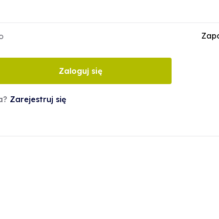
Zapo
o
Zaloguj się
ta?
Zarejestruj się