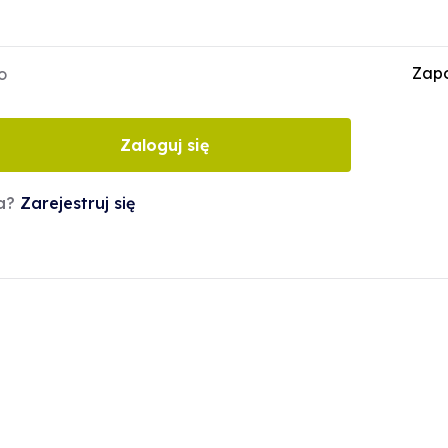
Zapo
o
Zaloguj się
ta?
Zarejestruj się