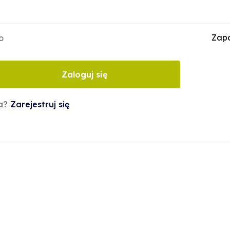
Zapo
o
Zaloguj się
ta?
Zarejestruj się