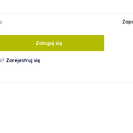
Zapo
o
Zaloguj się
ta?
Zarejestruj się