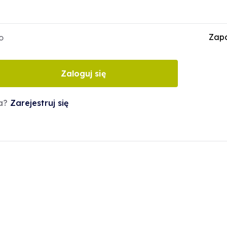
Zapo
o
Zaloguj się
ta?
Zarejestruj się