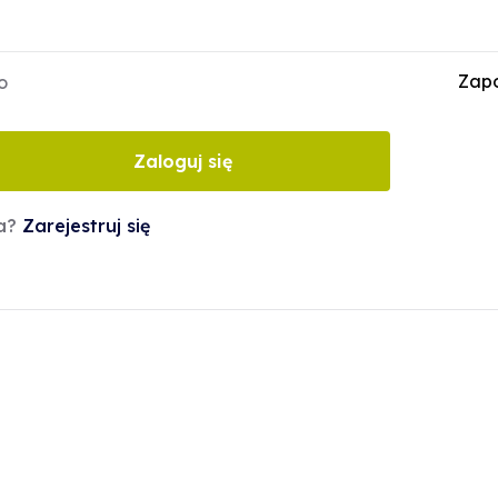
Zapo
o
Zaloguj się
ta?
Zarejestruj się