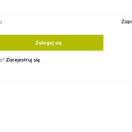
Zapo
o
Zaloguj się
ta?
Zarejestruj się