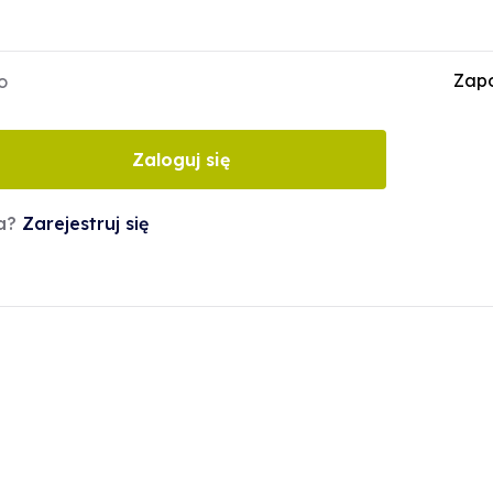
Zapo
o
Zaloguj się
ta?
Zarejestruj się