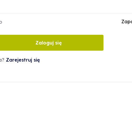
Zapo
o
Zaloguj się
ta?
Zarejestruj się