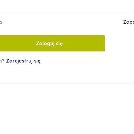
Zapo
o
Zaloguj się
ta?
Zarejestruj się