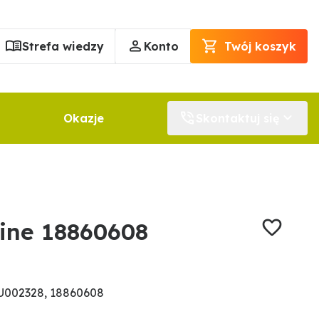
Strefa wiedzy
Konto
Twój koszyk
Okazje
Skontaktuj się
ine 18860608
U002328, 18860608