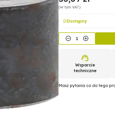
(W tym VAT)
Dostępny
Wsparcie
techniczne
Masz pytania co do tego p