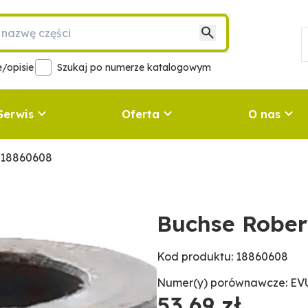
/opisie
Szukaj po numerze katalogowym
Serwis
Oferta
O nas
 18860608
Buchse Rober
Kod produktu: 18860608
Numer(y) porównawcze: EV
53,69 zł