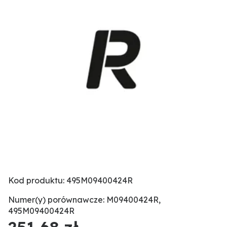
Kod produktu: 495M09400424R
Numer(y) porównawcze: M09400424R,
495M09400424R
251,68 zł