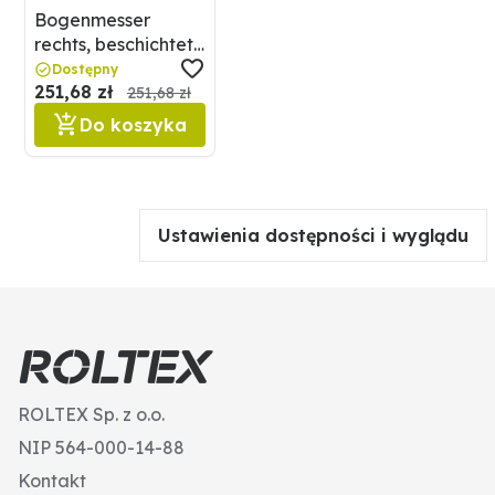
Bogenmesser
rechts, beschichtet
Maschio
Dostępny
251,68 zł
495M09400423R
251,68 zł
Do koszyka
Ustawienia dostępności i wyglądu
ROLTEX Sp. z o.o.
NIP 564-000-14-88
Kontakt