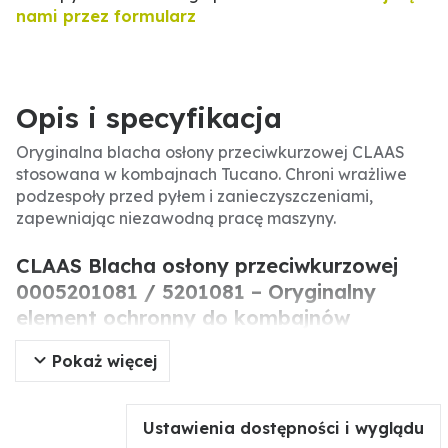
nami przez formularz
Opis i specyfikacja
Oryginalna blacha osłony przeciwkurzowej CLAAS
stosowana w kombajnach Tucano. Chroni wrażliwe
podzespoły przed pyłem i zanieczyszczeniami,
zapewniając niezawodną pracę maszyny.
CLAAS Blacha osłony przeciwkurzowej
0005201081 / 5201081 – Oryginalny
element ochronny do kombajnów
Tucano.
Pokaż więcej
Oryginalna blacha osłony przeciwkurzowej CLAAS to
istotny element zabezpieczający maszynę przed
Ustawienia dostępności i wyglądu
wnikaniem kurzu i zanieczyszczeń. Montowana w