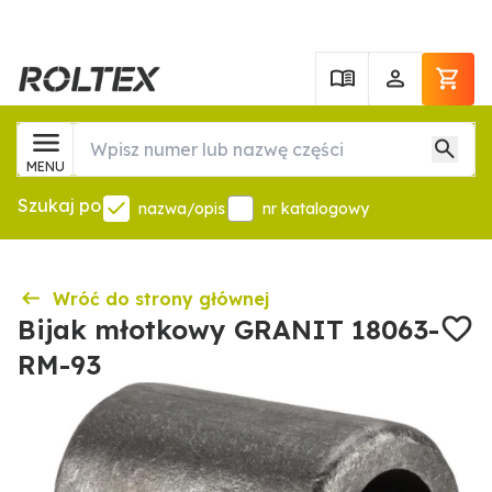
MENU
Szukaj po
nazwa/opis
nr katalogowy
Wróć do strony głównej
Bijak młotkowy GRANIT 18063-
RM-93