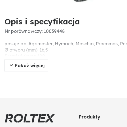
Opis i specyfikacja
Nr porównawczy: 10039448
pasuje do: Agrimaster, Hymach, Maschio, Procomas, Per
Ø otworu (mm): 16,5
Promień (mm): 100
Wymiary montażowe (mm): 40
Pokaż więcej
Szerokość robocza (mm): 85
Produkty