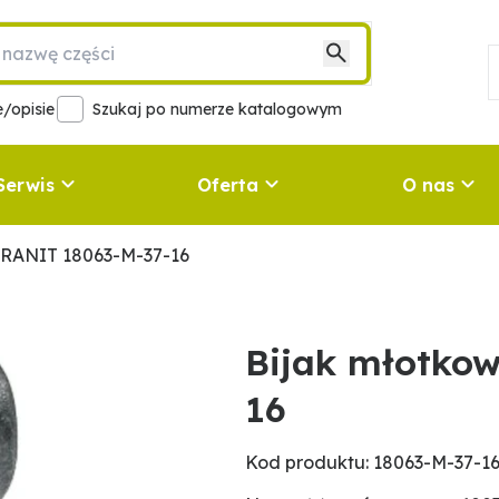
/opisie
Szukaj po numerze katalogowym
Serwis
Oferta
O nas
GRANIT 18063-M-37-16
Bijak młotko
16
Kod produktu: 18063-M-37-1