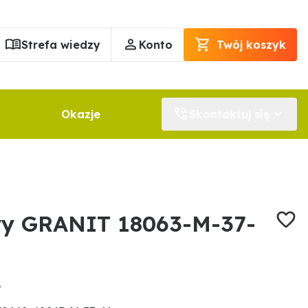
Strefa wiedzy
Konto
Twój koszyk
Okazje
Skontaktuj się
wy GRANIT 18063-M-37-
6