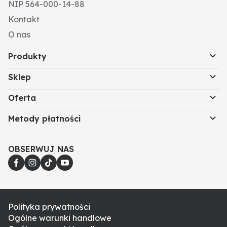
bijaków GRANIT przez długi czas użytkowania. Jeśli
NIP 564-000-14-88
maszyna jest używana zgodnie z przeznaczeniem,
Kontakt
można spodziewać się 3-5-krotnego wydłużenia
żywotności.
O nas
Wymiary montażowe (mm): 40
Produkty
Szerokość robocza (mm): 120
Verstärkungsvariante: PTA
Sklep
Promień (mm): 110
Oferta
Metody płatności
OBSERWUJ NAS
Polityka prywatności
Ogólne warunki handlowe