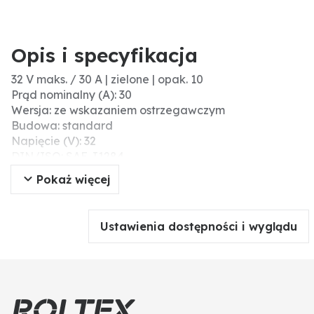
Opis i specyfikacja
32 V maks. / 30 A | zielone | opak. 10
Prąd nominalny (A): 30
Wersja: ze wskazaniem ostrzegawczym
Budowa: standard
Napięcie (V): 32
DIN/ISO: SAE J1284
Zawartość: 10x 30A
Pokaż więcej
Szerokość (mm): 19,1
Wysokość (mm): 18,8
Materiał: PC (poliwęglan)
Ustawienia dostępności i wyglądu
Głębokość (mm): 5