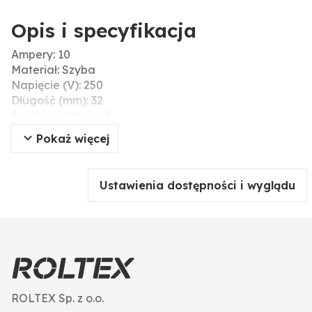
Opis i specyfikacja
Ampery: 10
Materiał: Szyba
Napięcie (V): 250
Długość (mm): 32
Średnica (mm): 6,3
Informacje dodatkowe: • wersja: F flink
Pokaż więcej
Wersja: 32 x 6,3 mm, 1 1/4'' x 1/4'', 10 A
Ustawienia dostępności i wyglądu
ROLTEX Sp. z o.o.